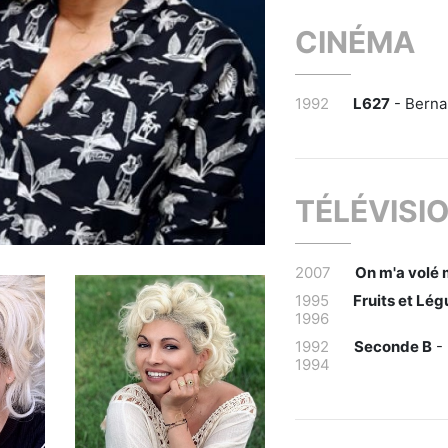
CINÉMA
1992
L627
- Berna
TÉLÉVISI
2007
On m'a volé
1995
Fruits et Lé
1996
1992
Seconde B
- 
1994