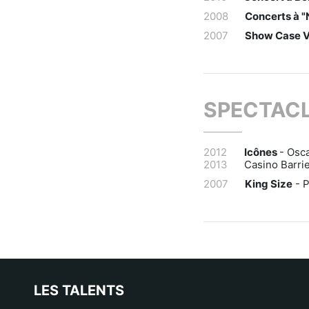
2008
Concerts à "
2007
Show Case Vi
SPECTACL
2012
Icônes
- Osca
2013
Casino Barri
2007
King Size
- P
LES TALENTS