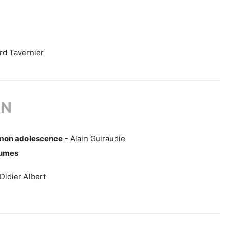
rd Tavernier
ON
 mon adolescence
- Alain Guiraudie
gumes
Didier Albert