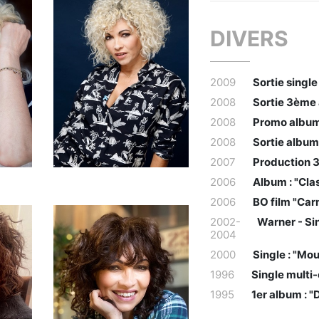
DIVERS
2009
Sortie single
2008
Sortie 3ème 
2008
Promo album
2008
Sortie album
2007
Production 
2006
Album : "Cla
2006
BO film "Car
2002-
Warner - Si
2004
2000
Single : "Mou
1996
Single multi-
1995
1er album : "