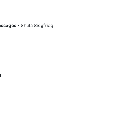
assages
- Shula Siegfrieg
l