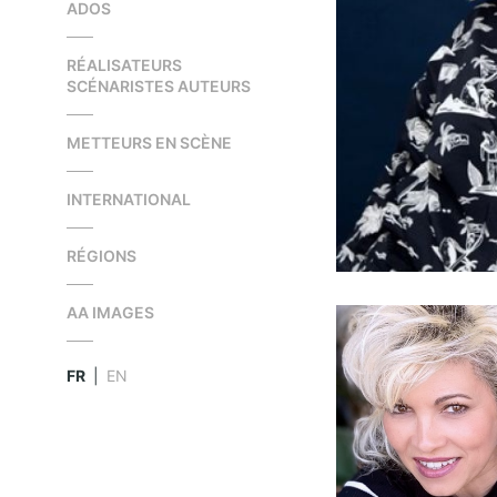
ADOS
RÉALISATEURS
SCÉNARISTES AUTEURS
METTEURS EN SCÈNE
INTERNATIONAL
RÉGIONS
AA IMAGES
FR
|
EN