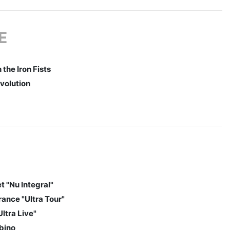
E
the Iron Fists
volution
t "Nu Integral"
rance "Ultra Tour"
ltra Live"
bino