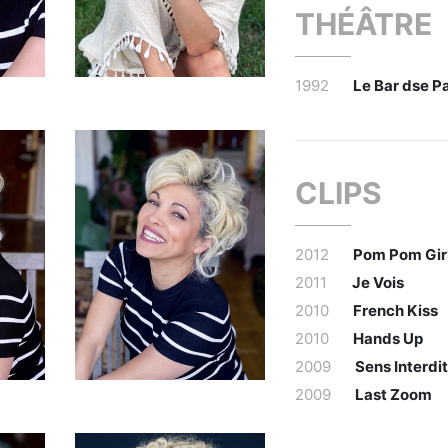
THÉÂTRE
1992
Le Bar dse P
CLIPS
2012
Pom Pom Gir
2011
Je Vois
2010
French Kiss
2010
Hands Up
2009
Sens Interdit
2009
Last Zoom