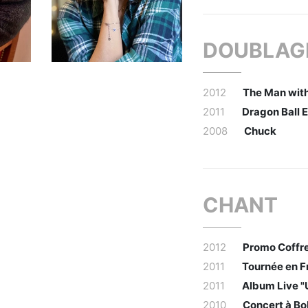
DOUBLAG
2012
The Man with 
2011
Dragon Ball E
2008
Chuck
CHANT
2012
Promo Coffre
2011
Tournée en F
2011
Album Live "U
2010
Concert à Bo