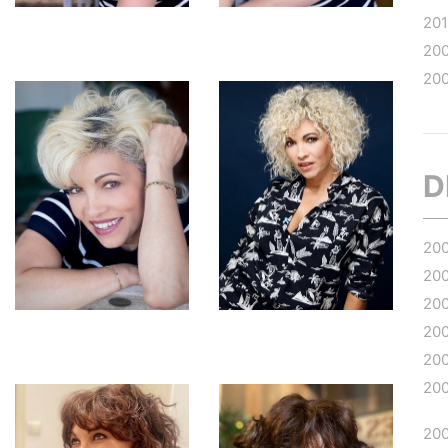
20
20
20
D
20
20
20
20
20
20
20