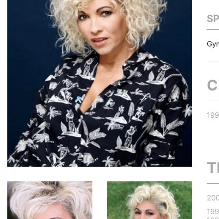
S
Gym
C
19
T
20
19