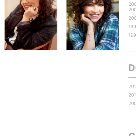
20
20
20
19
19
D
20
201
20
C