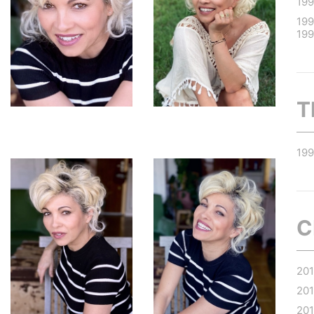
19
19
19
T
19
C
20
201
20