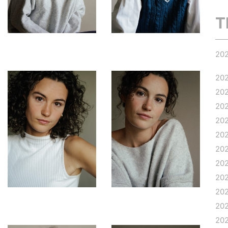
T
20
20
20
20
20
20
20
20
20
20
20
20