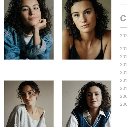
C
20
20
20
20
20
20
201
20
20