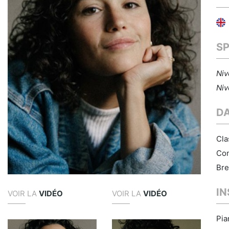
S
Niv
Niv
D
Cla
Con
Bre
I
VOIR LA
VIDÉO
VOIR LA
VIDÉO
Pia