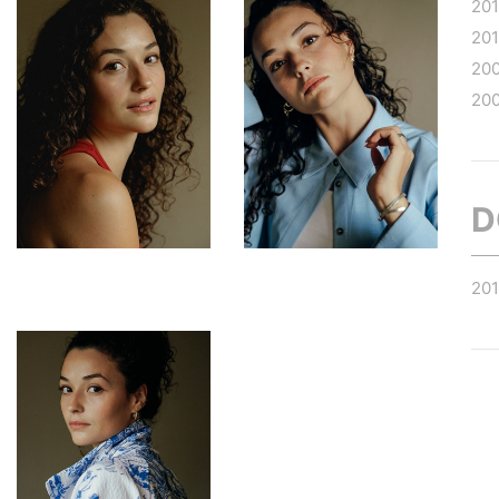
20
201
20
20
D
20