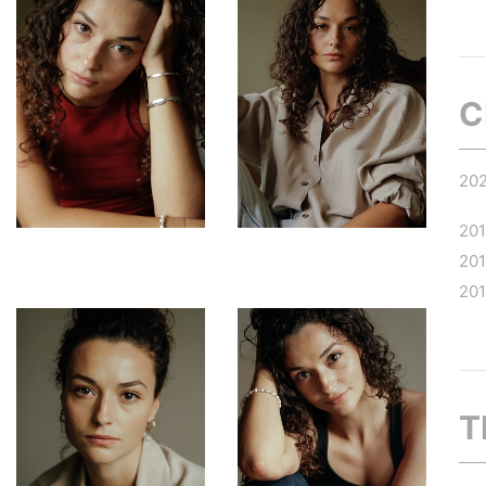
C
20
20
20
20
T