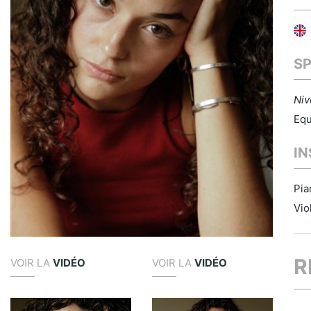
S
Niv
Equ
I
Pia
Vio
R
VOIR LA
VIDÉO
VOIR LA
VIDÉO