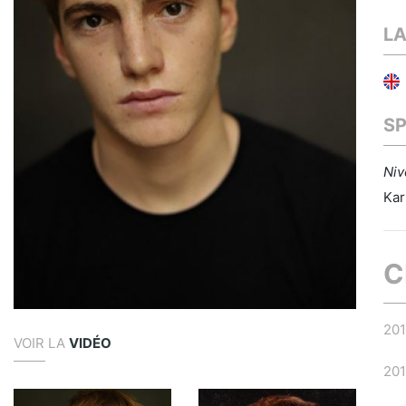
L
S
Niv
Kar
C
20
VOIR LA
VIDÉO
20