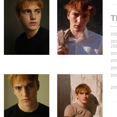
T
20
20
20
20
20
20
20
20