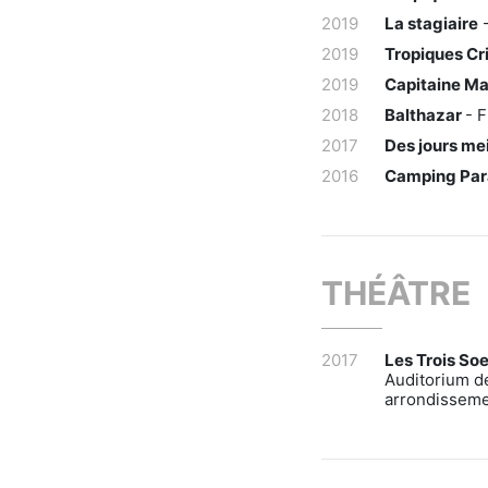
2019
La stagiaire
-
2019
Tropiques Cri
2019
Capitaine Mar
2018
Balthazar
- 
2017
Des jours mei
2016
Camping Par
THÉÂTRE
2017
Les Trois So
Auditorium d
arrondissem