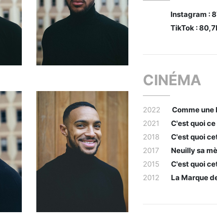
Instagram : 
TikTok : 80,7
CINÉMA
2022
Comme une 
2021
C'est quoi ce
2018
C'est quoi ce
2017
Neuilly sa m
2015
C'est quoi cet
2012
La Marque d