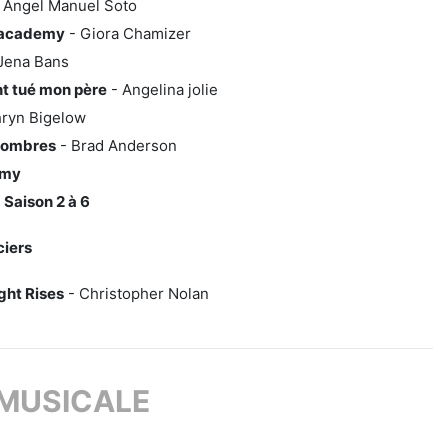
 Angel Manuel Soto
 academy
- Giora Chamizer
Jena Bans
nt tué mon père
- Angelina jolie
hryn Bigelow
s ombres
- Brad Anderson
omy
 Saison 2 à 6
ciers
ght Rises
- Christopher Nolan
MUSICALE