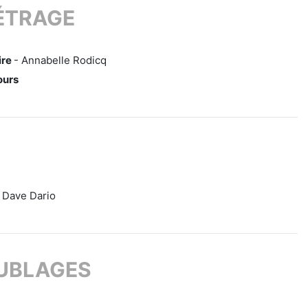
ÉTRAGE
ire
- Annabelle Rodicq
ours
 Dave Dario
OUBLAGES