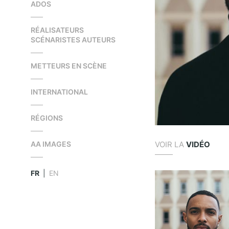
ADOS
RÉALISATEURS
SCÉNARISTES AUTEURS
METTEURS EN SCÈNE
INTERNATIONAL
RÉGIONS
VOIR LA
VIDÉO
AA IMAGES
FR
|
EN