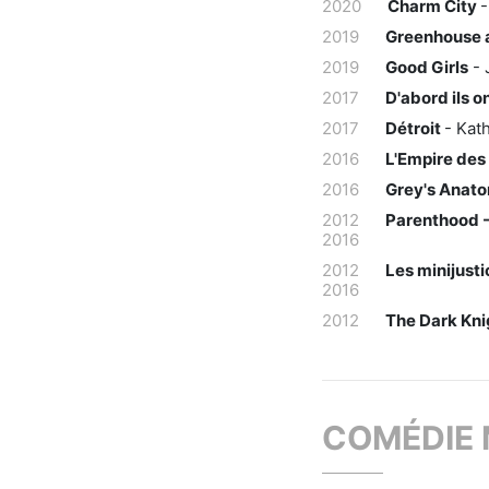
2020
Charm City
-
2019
Greenhouse
2019
Good Girls
- 
2017
D'abord ils o
2017
Détroit
- Kat
2016
L'Empire de
2016
Grey's Anat
2012
Parenthood -
2016
2012
Les minijusti
2016
2012
The Dark Kni
COMÉDIE 