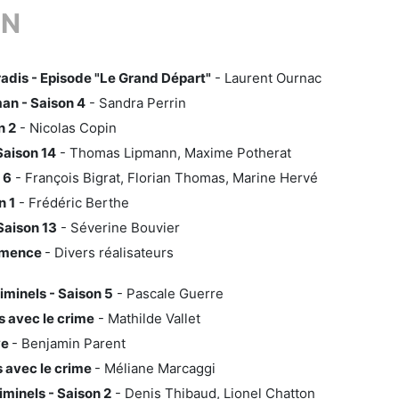
ON
dis - Episode "Le Grand Départ"
- Laurent Ournac
an - Saison 4
- Sandra Perrin
n 2
- Nicolas Copin
Saison 14
- Thomas Lipmann, Maxime Potherat
 6
- François Bigrat, Florian Thomas, Marine Hervé
n 1
- Frédéric Berthe
 Saison 13
- Séverine Bouvier
mmence
- Divers réalisateurs
iminels - Saison 5
- Pascale Guerre
 avec le crime
- Mathilde Vallet
ve
- Benjamin Parent
 avec le crime
- Méliane Marcaggi
iminels - Saison 2
- Denis Thibaud, Lionel Chatton