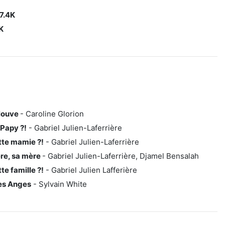
87.4K
K
louve
- Caroline Glorion
 Papy ?!
- Gabriel Julien-Laferrière
tte mamie ?!
- Gabriel Julien-Laferrière
ère, sa mère
- Gabriel Julien-Laferrière, Djamel Bensalah
te famille ?!
- Gabriel Julien Lafferière
es Anges
- Sylvain White