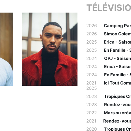
TÉLÉVISI
2026
Camping Para
2026
Simon Colem
2025
Erica - Saiso
2025
En Famille - 
2024
OPJ - Saison
2024
Erica - Saiso
2024
En Famille -
2021
Ici Tout Co
2025
2023
Tropiques Cr
2023
Rendez-vous
2022
Mars ou crè
2021
Rendez-vous
2020
Tropiques Cr