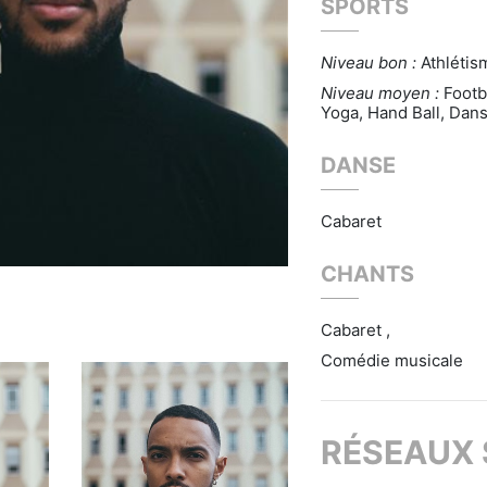
SPORTS
Niveau bon :
Athlétis
Niveau moyen :
Footb
Yoga, Hand Ball, Dan
DANSE
Cabaret
CHANTS
Cabaret ,
Comédie musicale
RÉSEAUX