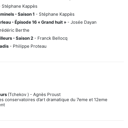
 Stéphane Kappès
minels - Saison 1
- Stéphane Kappès
leau - Épisode 16 « Grand huit »
- Josée Dayan
Frédéric Berthe
lleurs - Saison 2
- Franck Bellocq
adis
- Philippe Proteau
eurs
(Tchekov ) - Agnès Proust
es conservatoires d’art dramatique du 7eme et 12eme
ent