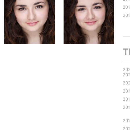
20
20
T
20
20
20
20
20
20
20
20