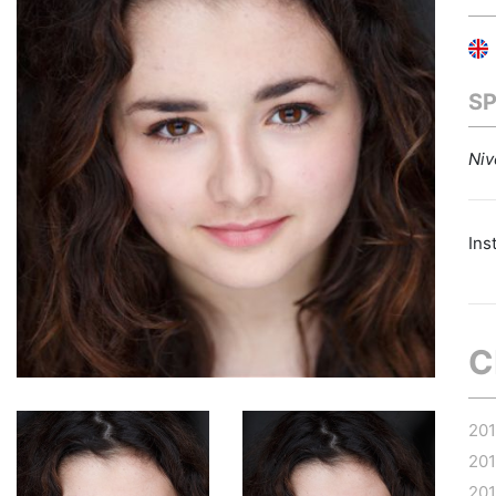
S
Niv
Ins
C
20
20
20