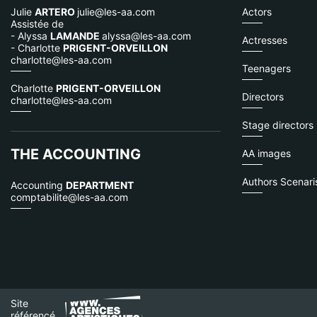
Julie
ARTERO
julie@les-aa.com
Actors
Assistée de
- Alyssa
LAMANDE
alyssa@les-aa.com
Actresses
- Charlotte
PRIGENT-ORVEILLON
charlotte@les-aa.com
Teenagers
Charlotte
PRIGENT-ORVEILLON
Directors
charlotte@les-aa.com
Stage directors
THE ACCOUNTING
AA images
Authors Scenaris
Accounting
DEPARTMENT
comptabilite@les-aa.com
Site
référencé