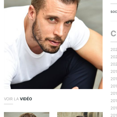
soc
C
20
20
20
20
20
20
20
VOIR LA
VIDÉO
20
20
20