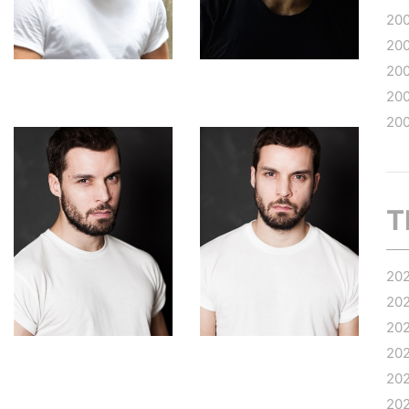
20
20
20
20
20
T
20
20
20
20
20
20