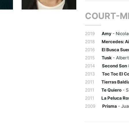
COURT-M
2019
Amy
- Nicola
2018
Mercedes: A
2016
El Busca Sue
2015
Tusk
- Albert
2014
Second Son :
2013
Toc Toc El C
2011
Tierras Baldi
2011
Te Quiero
- S
2011
La Peluca Ro
2009
Prisma
- Jua