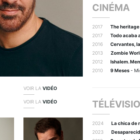
CINÉMA
2017
The heritage
2017
Todo acaba al
2016
Cervantes, l
2013
Zombie Wor
2012
Ishalem. Mem
2010
9 Meses
- Mi
VOIR LA
VIDÉO
TÉLÉVISI
VOIR LA
VIDÉO
2024
La chica de 
2023
Desapareci