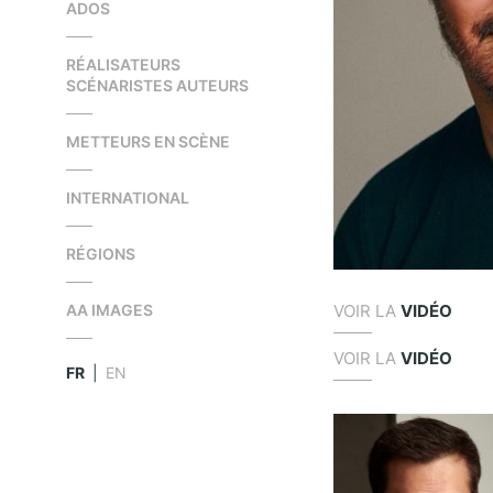
ADOS
RÉALISATEURS
SCÉNARISTES AUTEURS
METTEURS EN SCÈNE
INTERNATIONAL
RÉGIONS
VOIR LA
VIDÉO
AA IMAGES
VOIR LA
VIDÉO
FR
|
EN