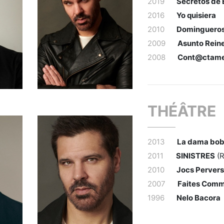
2019
Secretos de 
2016
Yo quisiera
2010
Dominguero
2009
Asunto Rein
2008
Cont@ctam
THÉÂTRE
2013
La dama bo
2011
SINISTRES
(R
2010
Jocs Perver
2007
Faites Comm
1996
Nelo Bacora