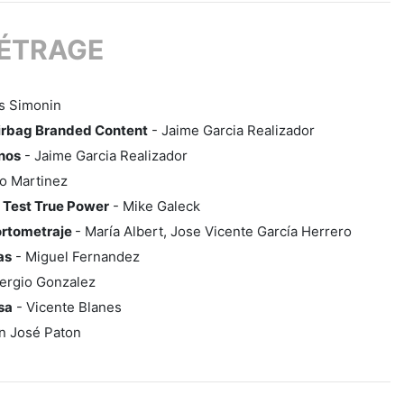
ÉTRAGE
s Simonin
irbag Branded Content
- Jaime Garcia Realizador
nos
- Jaime Garcia Realizador
o Martinez
 Test True Power
- Mike Galeck
ortometraje
- María Albert, Jose Vicente García Herrero
as
- Miguel Fernandez
ergio Gonzalez
sa
- Vicente Blanes
n José Paton