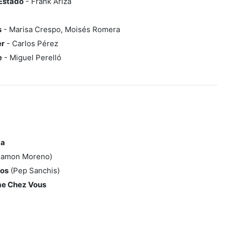
Estado
- Frank Ariza
s
- Marisa Crespo, Moisés Romera
er
- Carlos Pérez
e
- Miguel Perelló
ba
amon Moreno)
sos
(Pep Sanchis)
e Chez Vous