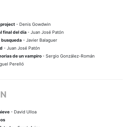
 project
- Denis Gowdwin
 final del día
- Juan José Patón
a busqueda
- Javier Balaguer
ld
- Juan José Patón
orias de un vampiro
- Sergio González-Román
guel Perelló
ON
nieve
- David Ulloa
dos