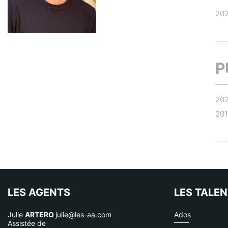
20
P
20
20
LES AGENTS
LES TALE
Julie
ARTERO
julie@les-aa.com
Ados
Assistée de