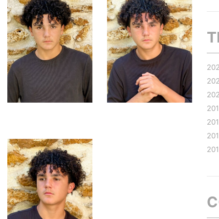
T
20
20
20
20
20
20
20
C