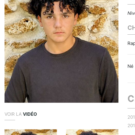
Niv
C
Rap
Né 
C
VOIR LA
VIDÉO
20
20