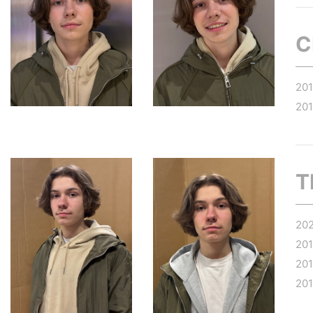
C
20
20
T
20
20
20
20