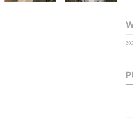
W
20
P