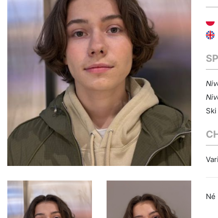
S
Niv
Niv
Ski
C
Var
Né 