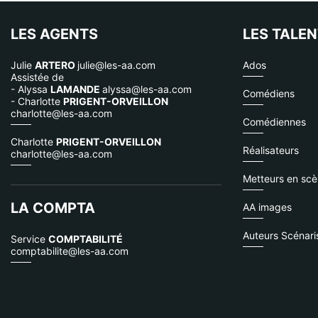
LES AGENTS
LES TALE
Julie
ARTERO
julie@les-aa.com
Ados
Assistée de
- Alyssa
LAMANDE
alyssa@les-aa.com
Comédiens
- Charlotte
PRIGENT-ORVEILLON
charlotte@les-aa.com
Comédiennes
Charlotte
PRIGENT-ORVEILLON
Réalisateurs
charlotte@les-aa.com
Metteurs en sc
LA COMPTA
AA images
Auteurs Scénari
Service
COMPTABILITÉ
comptabilite@les-aa.com