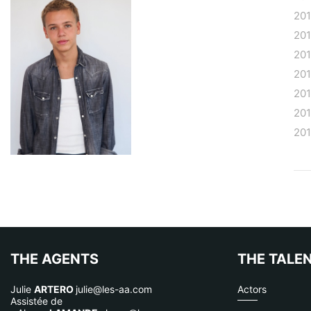
20
20
20
20
20
20
20
THE AGENTS
THE TALE
Julie
ARTERO
julie@les-aa.com
Actors
Assistée de