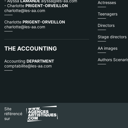
- Alyssa
LAMANDE
alyssa@les-aa.com
Actresses
- Charlotte
PRIGENT-ORVEILLON
charlotte@les-aa.com
Teenagers
Charlotte
PRIGENT-ORVEILLON
Directors
charlotte@les-aa.com
Stage directors
THE ACCOUNTING
AA images
Authors Scenaris
Accounting
DEPARTMENT
comptabilite@les-aa.com
Site
référencé
sur