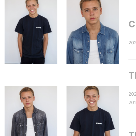
C
20
T
20
20
T