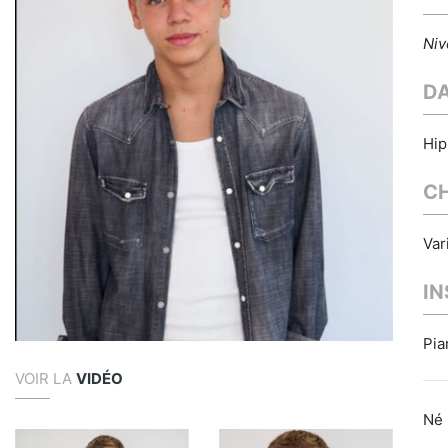
Niv
D
Hi
C
Var
I
Pia
VOIR LA
VIDÉO
Né 