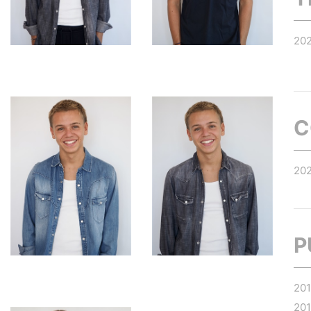
20
C
20
P
20
20