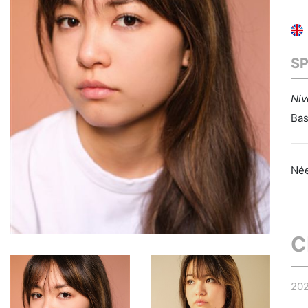
S
Niv
Bas
Née
C
20