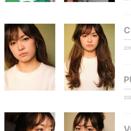
C
20
P
20
V