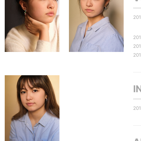
20
20
20
20
I
20