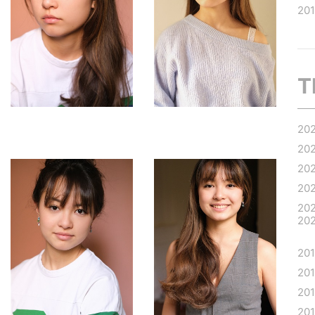
20
T
20
20
20
20
20
20
20
20
20
20