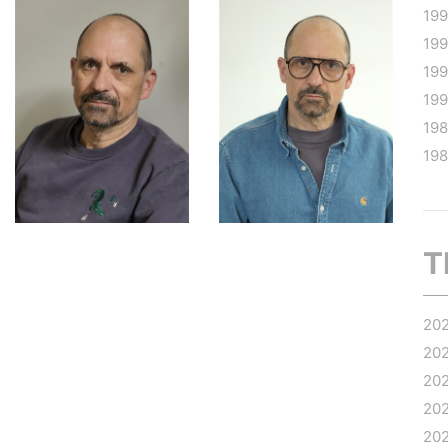
19
19
199
19
19
19
T
20
20
20
20
20