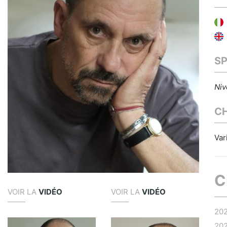
S
Niv
C
Var
C
VOIR LA
VIDÉO
VOIR LA
VIDÉO
20
20