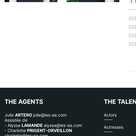
20
20
20
20
THE AGENTS
THE TALE
Julie
ARTERO
julie@les-aa.com
Actors
Assistée de
- Alyssa
LAMANDE
alyssa@les-aa.com
Actresses
- Charlotte
PRIGENT-ORVEILLON
charlotte@les-aa.com