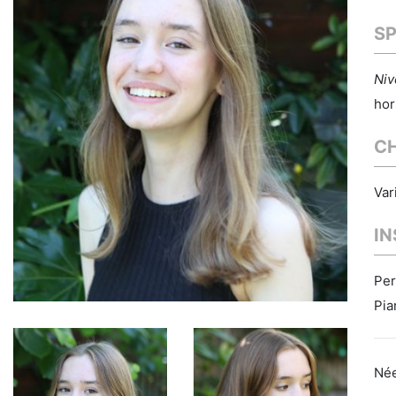
S
Niv
hor
C
Var
I
Per
Pia
Née