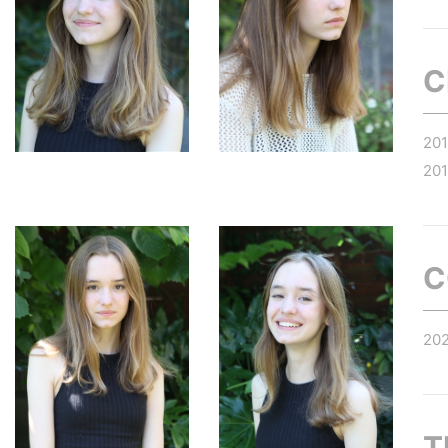
C
20
20
C
20
T