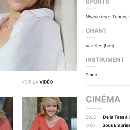
SPORTS
Niveau bon :
Tennis, 
CHANT
Variétés (bon)
INSTRUMENT
Piano
VOIR LA
VIDÉO
CINÉMA
2025
De la Tess à 
2021
Sous Empris