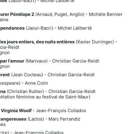
ille
(Jaoui-Bacri) - Michel Laliberte
eurer Pénélope 2
(Arnaud, Puget, Anglio) - Michèle Bernier
aine
dépendances
(Jaoui-Bacri) - Michel Laliberté
s jours entiers, des nuits entières
(Xavier Durringer) -
cia-Reidt
ignon
 par l'amour
(Marivaux) - Christian Garcia-Reidt
ignon
érent
(Jean Cocteau) - Christian Garcia-Reidt
espeare) - Anne Colin
ina
(Christian Rullier) - Christian Garcia-Reidt
prétation féminine au festival de Saint-Maur)
 Virginia Woolf
- Jean-François Collados
 dangereuses
(Laclos) - Marc Ferrandiz
mes
rtre) - Jean-François Collados