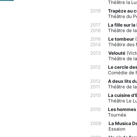
Théâtre la Lu
2019
Trapèze au c
Théâtre du Pe
2017
La fille sur l
2016
Théâtre de la
2016
Le tombeur
(
2014
Théâtre des
2013
Velouté
(Vict
Théâtre de l
2012
Le cercle de
Comédie de P
2012
A deux lits du
2011
Théâtre de l
2010
La cuisine d'
Théâtre Le L
2010
Les hommes 
Tournée
2009
La Musica D
Essaion