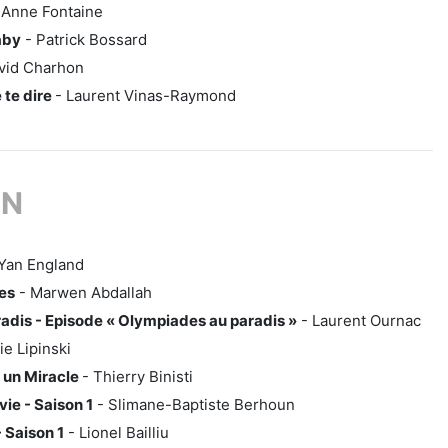
 Anne Fontaine
aby
- Patrick Bossard
vid Charhon
e te dire
- Laurent Vinas-Raymond
ON
 Yan England
es
- Marwen Abdallah
dis - Episode « Olympiades au paradis »
- Laurent Ournac
lie Lipinski
 un Miracle
- Thierry Binisti
vie - Saison 1
- Slimane-Baptiste Berhoun
 Saison 1
- Lionel Bailliu