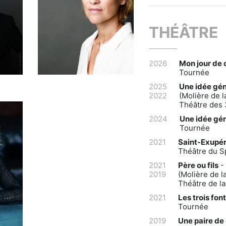
THÉÂTRE
2026
Mon jour de
Tournée
2025
Une idée gén
2022
(Molière de 
Théâtre des 
2024
Une idée gén
Tournée
2021
Saint-Exupéry
Théâtre du S
2021
Père ou fils
- 
2019
(Molière de l
Théâtre de la
2021
Les trois font
Tournée
2019
Une paire de 