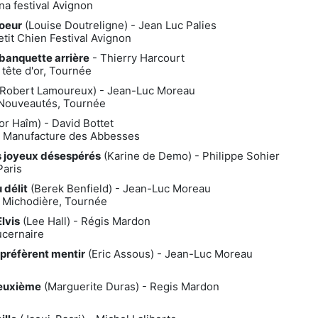
na festival Avignon
oeur
(Louise Doutreligne) - Jean Luc Palies
tit Chien Festival Avignon
a banquette arrière
- Thierry Harcourt
 tête d'or, Tournée
Robert Lamoureux) - Jean-Luc Moreau
 Nouveautés, Tournée
or Haîm) - David Bottet
a Manufacture des Abbesses
s joyeux désespérés
(Karine de Demo) - Philippe Sohier
aris
 délit
(Berek Benfield) - Jean-Luc Moreau
a Michodière, Tournée
Elvis
(Lee Hall) - Régis Mardon
ucernaire
préfèrent mentir
(Eric Assous) - Jean-Luc Moreau
euxième
(Marguerite Duras) - Regis Mardon