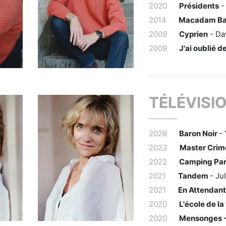
2020
Présidents
-
2014
Macadam B
2009
Cyprien
- Da
2009
J'ai oublié d
TÉLÉVISI
2026
Baron Noir
-
2023
Master Crim
2022
Camping Para
2021
Tandem
- Ju
2021
En Attendant
2020
L'école de la 
2020
Mensonges -