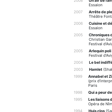
2008
Un air de fam
Essaion
2007
Arrête de pl
Théâtre Font
2006
Cuisine et 
Essaion
2005
Chroniques de
Christian Gar
Festival d'Av
2005
Arlequin poli
Festival d'Av
2004
Le bel indiff
2003
Hamlet
(Shak
1999
Annabel et Z
(prix d'inter
Paris
1998
Qui a peur de
1995
Les liaisons
Opéra de Nî
1994
Huis clos
(Sa