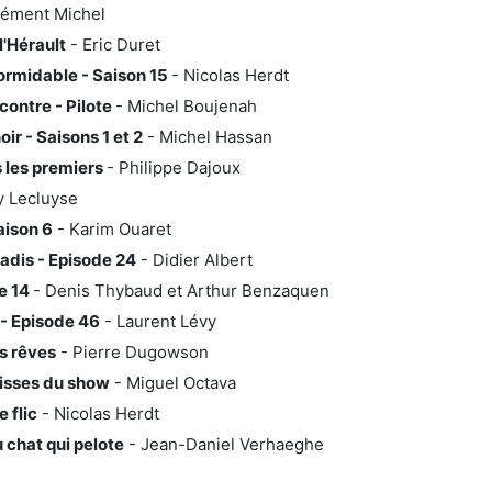
lément Michel
l'Hérault
- Eric Duret
formidable - Saison 15
- Nicolas Herdt
contre - Pilote
- Michel Boujenah
ir - Saisons 1 et 2
- Michel Hassan
s les premiers
- Philippe Dajoux
y Lecluyse
aison 6
- Karim Ouaret
dis - Episode 24
- Didier Albert
e 14
- Denis Thybaud et Arthur Benzaquen
 - Episode 46
- Laurent Lévy
s rêves
- Pierre Dugowson
lisses du show
- Miguel Octava
 flic
- Nicolas Herdt
 chat qui pelote
- Jean-Daniel Verhaeghe