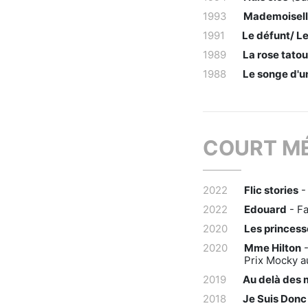
1993
Mademoiselle
1991
Le défunt/ L
1989
La rose tato
1988
Le songe d'un
COURT M
2022
Flic stories
-
2022
Edouard
- F
2020
Les princesse
2020
Mme Hilton
-
Prix Mocky a
2019
Au delà des 
2018
Je Suis Donc