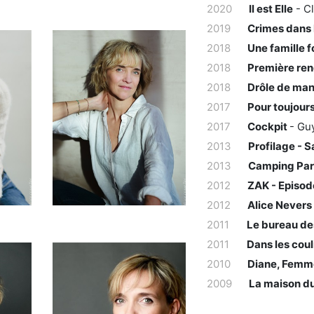
2020
Il est Elle
- C
2019
Crimes dans 
2018
Une famille 
2018
Première ren
2018
Drôle de mano
2017
Pour toujour
2017
Cockpit
- Gu
2013
Profilage - S
2013
Camping Para
2012
ZAK - Episod
2012
Alice Nevers
2011
Le bureau de
2011
Dans les cou
2010
Diane, Femme
2009
La maison du