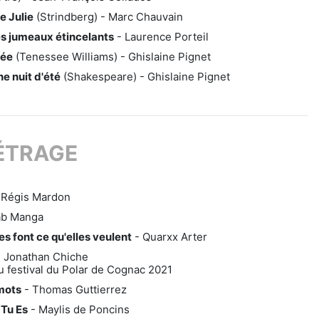
 Julie
(Strindberg) - Marc Chauvain
es jumeaux étincelants
- Laurence Porteil
uée
(Tenessee Williams) - Ghislaine Pignet
e nuit d'été
(Shakespeare) - Ghislaine Pignet
ÉTRAGE
 Régis Mardon
ab Manga
s font ce qu'elles veulent
- Quarxx Arter
 Jonathan Chiche
u festival du Polar de Cognac 2021
mots
- Thomas Guttierrez
 Tu Es
- Maylis de Poncins