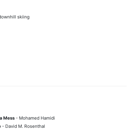
downhill skiing
la Mess
- Mohamed Hamidi
e
- David M. Rosenthal