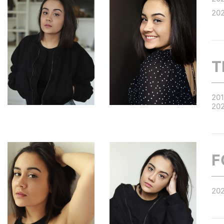
20
T
20
20
F
20