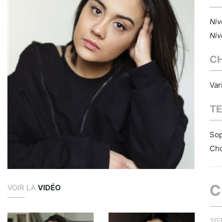
Niv
Niv
C
Var
TE
Sop
Cho
C
VOIR LA
VIDÉO
20