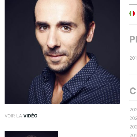
P
20
C
20
VOIR LA
VIDÉO
20
20
20