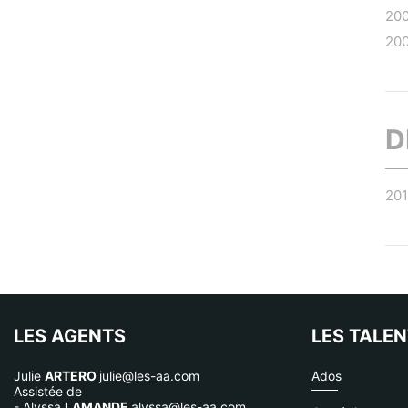
20
20
D
20
LES AGENTS
LES TALE
Julie
ARTERO
julie@les-aa.com
Ados
Assistée de
- Alyssa
LAMANDE
alyssa@les-aa.com