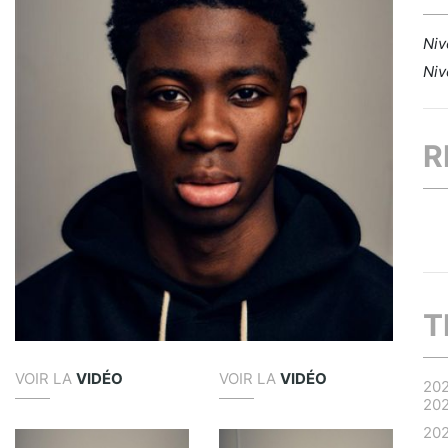
Niv
Niv
R
T
VOIR LA
VIDÉO
VOIR LA
VIDÉO
20
20
20