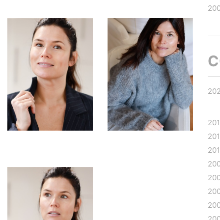
20
C
20
20
20
20
20
20
20
20
20