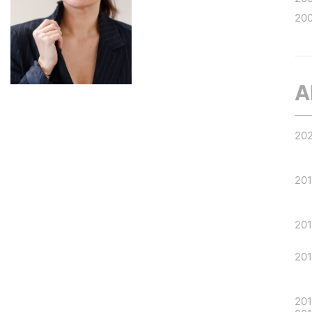
20
A
20
20
20
20
20