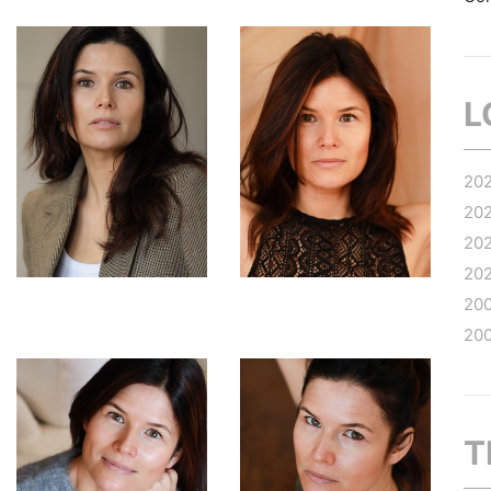
L
20
20
20
20
20
20
T