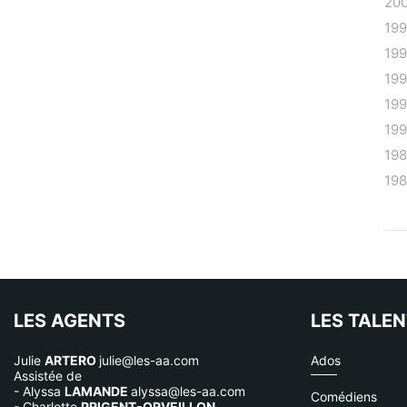
20
19
19
19
19
19
19
19
LES AGENTS
LES TALE
Julie
ARTERO
julie@les-aa.com
Ados
Assistée de
- Alyssa
LAMANDE
alyssa@les-aa.com
Comédiens
- Charlotte
PRIGENT-ORVEILLON