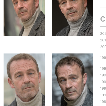
C
20
20
20
19
19
19
19
19
19
19