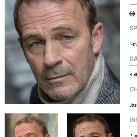
S
Nat
D
Bal
C
Jaz
I
Pia