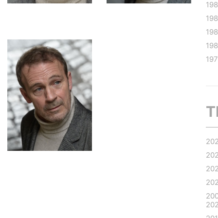
19
19
19
198
19
T
20
20
20
20
20
20