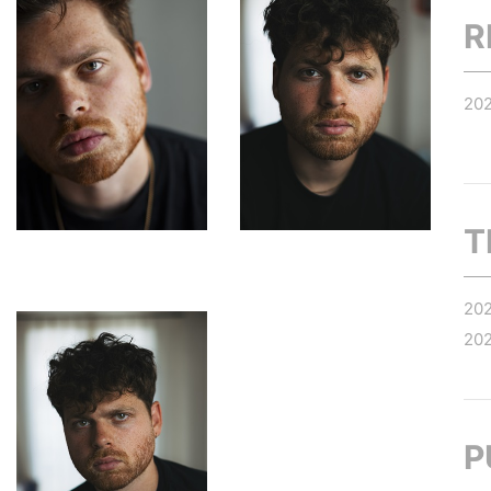
R
20
T
20
20
P