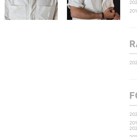
20
20
R
20
F
20
20
20
20