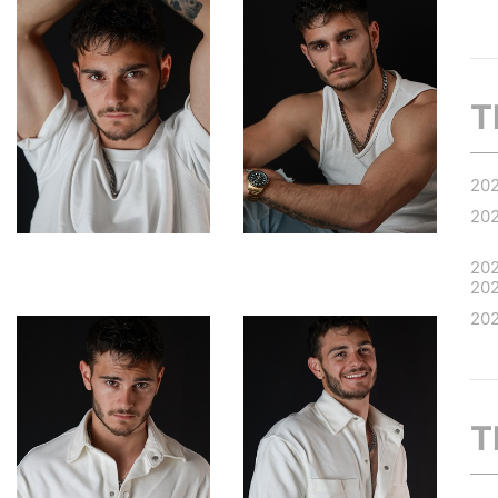
T
20
20
20
20
20
T