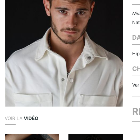
Niv
Nat
D
Hip
C
Var
R
VOIR LA
VIDÉO