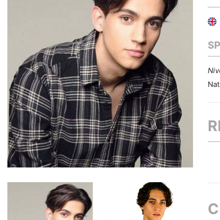
S
Niv
Nat
R
C