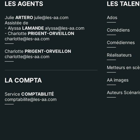
LES AGENTS
LES TALE
Julie
ARTERO
julie@les-aa.com
Ados
Assistée de
- Alyssa
LAMANDE
alyssa@les-aa.com
Comédiens
- Charlotte
PRIGENT-ORVEILLON
charlotte@les-aa.com
Comédiennes
Charlotte
PRIGENT-ORVEILLON
Réalisateurs
charlotte@les-aa.com
Metteurs en sc
LA COMPTA
AA images
Auteurs Scénari
Service
COMPTABILITÉ
comptabilite@les-aa.com