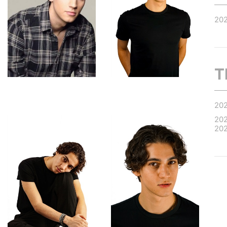
20
T
20
20
20