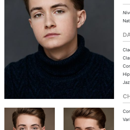
Niv
Nat
D
Cla
Cla
Con
Hip
Jaz
C
Com
Var