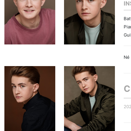
I
Bat
Pia
Gui
Né 
C
20