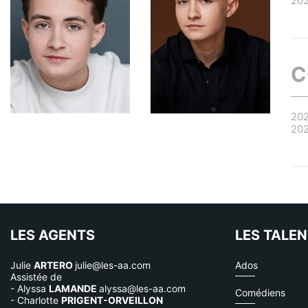
20
C
20
20
LES AGENTS
LES TALE
Julie
ARTERO
julie@les-aa.com
Ados
Assistée de
- Alyssa
LAMANDE
alyssa@les-aa.com
Comédiens
- Charlotte
PRIGENT-ORVEILLON