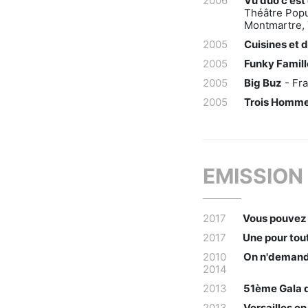
2006
Vu duo c'est 
Théâtre Popu
Montmartre, 
2005
Cuisines et
2005
Funky Famil
2005
Big Buz
- Fra
2005
Trois Homme
EMISSION
2017
Vous pouvez 
2017
Une pour tou
2010
On n'demande
2014
2013
51ème Gala d
2013
Versailles en