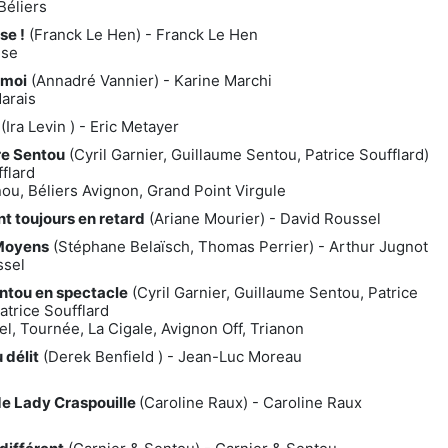
Béliers
se !
(Franck Le Hen) - Franck Le Hen
ise
-moi
(Annadré Vannier) - Karine Marchi
arais
l
(Ira Levin ) - Eric Metayer
re Sentou
(Cyril Garnier, Guillaume Sentou, Patrice Soufflard)
fflard
ou, Béliers Avignon, Grand Point Virgule
nt toujours en retard
(Ariane Mourier) - David Roussel
Moyens
(Stéphane Belaïsch, Thomas Perrier) - Arthur Jugnot
ssel
entou en spectacle
(Cyril Garnier, Guillaume Sentou, Patrice
Patrice Soufflard
l, Tournée, La Cigale, Avignon Off, Trianon
 délit
(Derek Benfield ) - Jean-Luc Moreau
e Lady Craspouille
(Caroline Raux) - Caroline Raux