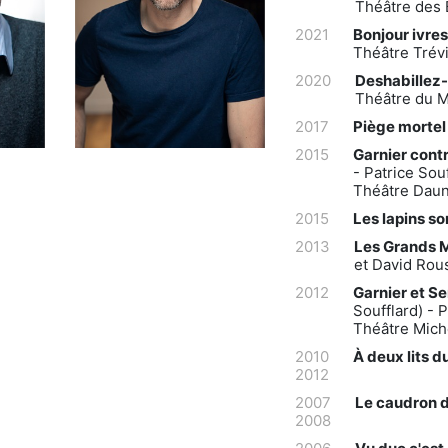
Théâtre des 
2021
Bonjour ivres
Théâtre Trév
2020
Deshabillez
Théâtre du M
2017
Piège morte
2015
Garnier cont
- Patrice Sou
Théâtre Daun
2015
Les lapins so
2013
Les Grands 
et David Rou
2012
Garnier et S
Soufflard) - 
Théâtre Miche
2010
À deux lits du
2012
2007
Le caudron d
2008