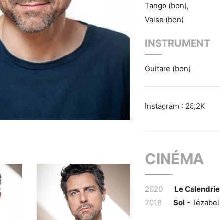
Tango (bon),
Valse (bon)
INSTRUMENT
Guitare (bon)
Instagram : 28,2K
CINÉMA
2020
Le Calendri
2018
Sol
- Jézabe