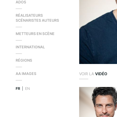
ADOS
RÉALISATEURS
SCÉNARISTES AUTEURS
METTEURS EN SCÈNE
INTERNATIONAL
RÉGIONS
VOIR LA
VIDÉO
AA IMAGES
FR
|
EN