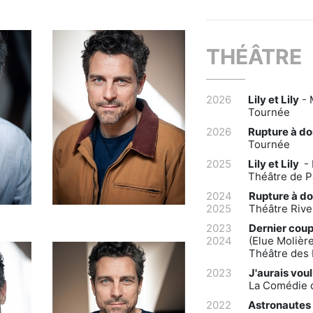
THÉÂTRE
2026
Lily et Lily
- 
Tournée
2026
Rupture à do
Tournée
2025
Lily et Lily
- 
Théâtre de P
2024
Rupture à do
2025
Théâtre Riv
2023
Dernier coup
2024
(Elue Molièr
Théâtre des 
2023
J'aurais vou
La Comédie 
2022
Astronautes