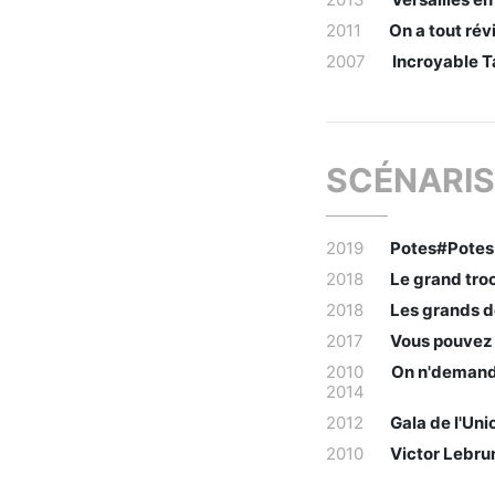
2011
On a tout rév
2007
Incroyable T
SCÉNARIS
2019
Potes#Potes
2018
Le grand tro
2018
Les grands d
2017
Vous pouvez 
2010
On n'demande
2014
2012
Gala de l'Uni
2010
Victor Lebru