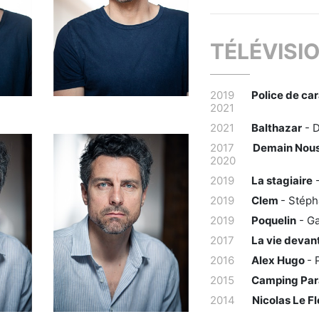
TÉLÉVISI
2019
Police de ca
2021
2021
Balthazar
- 
2017
Demain Nous
2020
2019
La stagiaire
-
2019
Clem
- Stéph
2019
Poquelin
- Ga
2017
La vie devant
2016
Alex Hugo
- 
2015
Camping Par
2014
Nicolas Le F