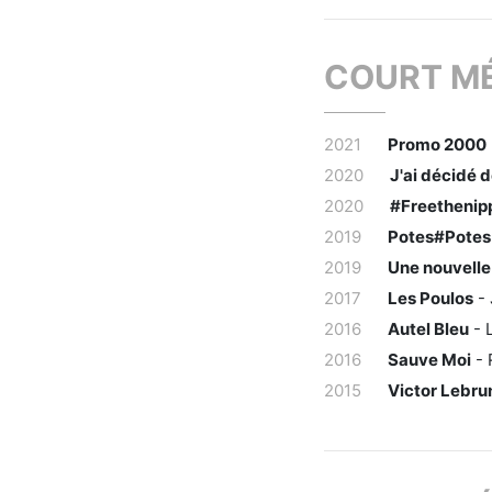
COURT M
2021
Promo 2000
2020
J'ai décidé d
2020
#Freethenip
2019
Potes#Potes
2019
Une nouvelle 
2017
Les Poulos
- 
2016
Autel Bleu
- L
2016
Sauve Moi
- 
2015
Victor Lebru