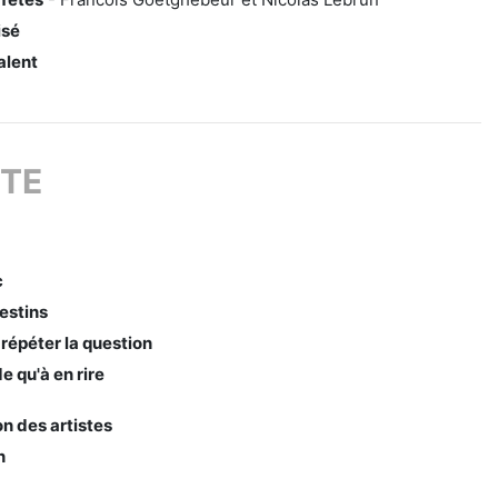
isé
alent
TE
c
estins
répéter la question
 qu'à en rire
on des artistes
n