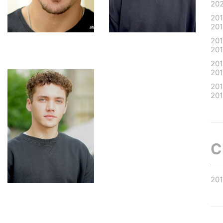
20
20
20
20
20
20
20
201
20
C
20