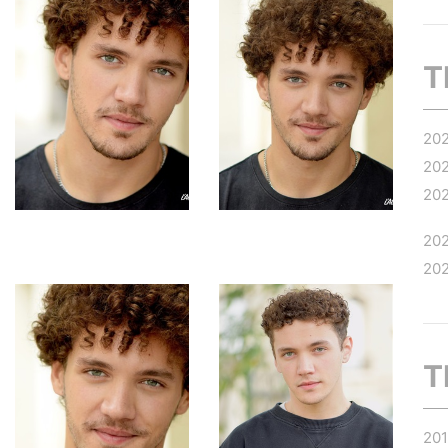
T
20
20
20
20
20
T
20