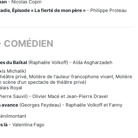
man
- Nicolas Copin
dis, Épisode « La fierté de mon père »
- Philippe Proteau
- COMÉDIEN
les du Baïkal
(Raphaële Volkoff) - Aïda Asgharzadeh
xis Michalik)
héâtre privé, Molière de l'auteur francophone vivant, Molière
 scène d'un spectacle de théâtre privé)
lais Royal
ierre Sauvil) - Olivier Macé et Jean-Pierre Dravel
n avance
(Georges Feydeau) - Raphaële Volkoff et Fanny
énilmontant
s là
- Valentina Fago