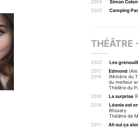
2024
Simon Cole
2020
Camping Para
THÉÂTRE 
2022
Les grenouil
2017
Edmond
(Ale
2018
(Molière du T
du metteur en
Théâtre du Pa
2016
La surprise
(P
2014
Léonie est e
Blissary
Théâtre de M
2011
Ah oui ça alor