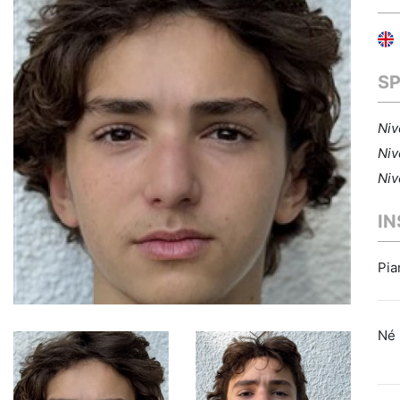
S
Niv
Niv
Niv
I
Pia
Né 