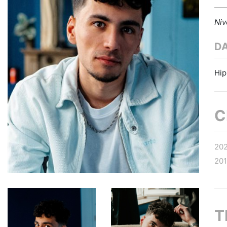
Niv
D
Hip
C
20
20
T