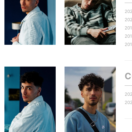
20
20
20
20
20
C
20
20