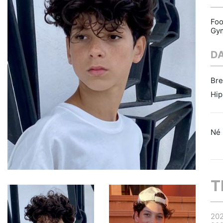
Foo
Gy
D
Bre
Hip
Né 
T
20