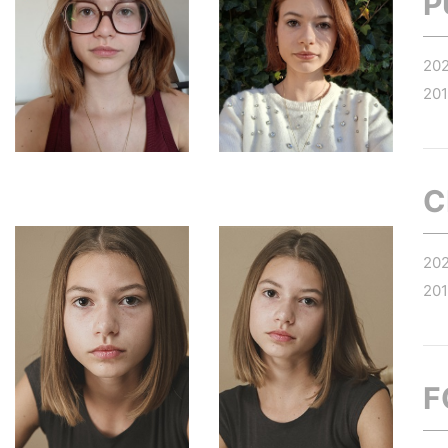
P
20
20
C
20
20
F