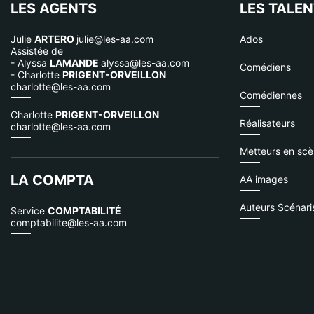
LES AGENTS
LES TALE
Julie
ARTERO
julie@les-aa.com
Ados
Assistée de
- Alyssa
LAMANDE
alyssa@les-aa.com
Comédiens
- Charlotte
PRIGENT-ORVEILLON
charlotte@les-aa.com
Comédiennes
Charlotte
PRIGENT-ORVEILLON
Réalisateurs
charlotte@les-aa.com
Metteurs en sc
LA COMPTA
AA images
Auteurs Scénari
Service
COMPTABILITÉ
comptabilite@les-aa.com