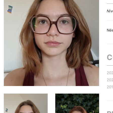
Niv
Née
C
20
20
20