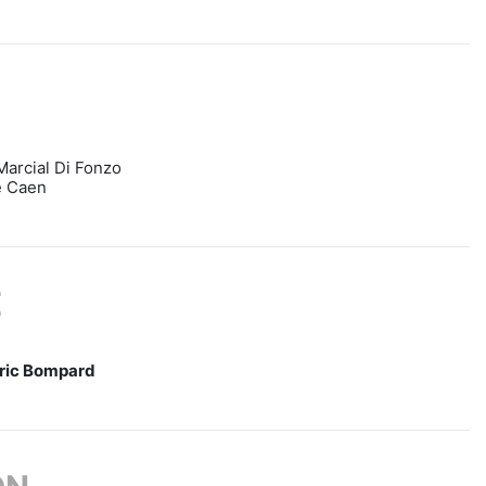
Marcial Di Fonzo
e Caen
É
ric Bompard