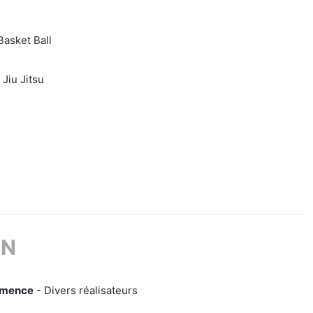
Basket Ball
 Jiu Jitsu
ON
mmence
- Divers réalisateurs