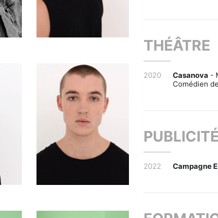
THÉÂTRE
2020
Casanova
- 
Comédien d
PUBLICIT
2022
Campagne E