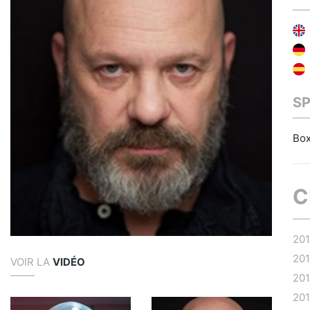
S
Box
C
20
20
VOIR LA
VIDÉO
20
20