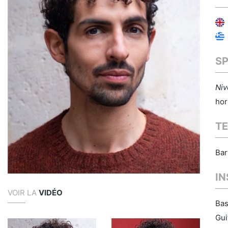
S
Niv
hor
TE
Bar
I
VOIR LA
VIDÉO
Bas
Gui