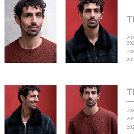
T
20
20
20
20
T
20
20
20