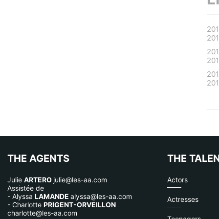
20
20
20
20
20
20
THE AGENTS
THE TALE
Julie
ARTERO
julie@les-aa.com
Actors
Assistée de
- Alyssa
LAMANDE
alyssa@les-aa.com
Actresses
- Charlotte
PRIGENT-ORVEILLON
charlotte@les-aa.com
Teenagers