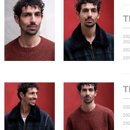
T
20
20
20
20
T
20
20
20