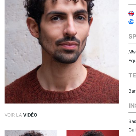
S
Niv
Equ
TE
Bar
I
VOIR LA
VIDÉO
Bas
Gui