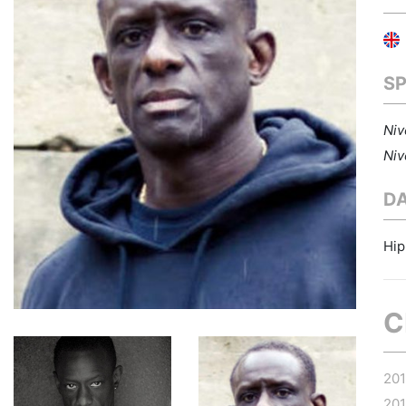
S
Niv
Niv
D
Hip
C
20
20