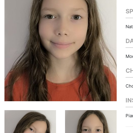
S
Nat
D
Mo
C
Cho
I
Pia