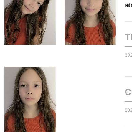
Née
T
20
C
20