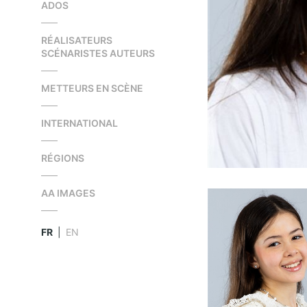
ADOS
RÉALISATEURS
SCÉNARISTES AUTEURS
METTEURS EN SCÈNE
INTERNATIONAL
RÉGIONS
AA IMAGES
FR
|
EN