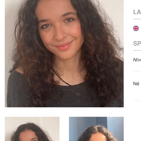
L
S
Niv
Né 