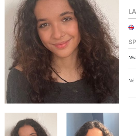
L
S
Niv
Né 