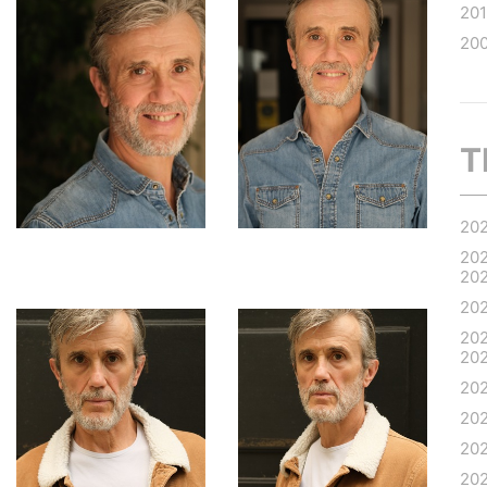
20
20
T
20
20
20
20
202
20
20
20
20
20