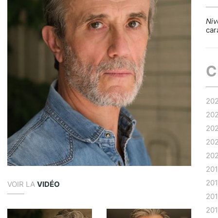
Niv
car
C
20
20
20
20
20
20
20
VOIR LA
VIDÉO
20
20