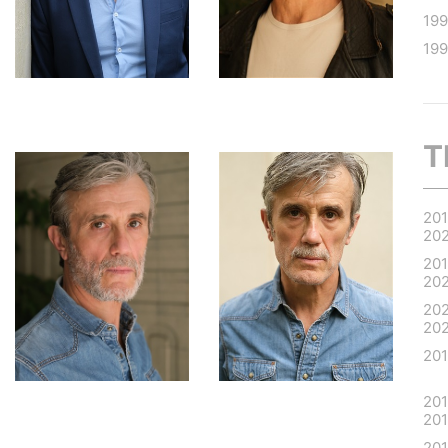
19
19
T
201
20
201
20
20
20
20
20
20
20