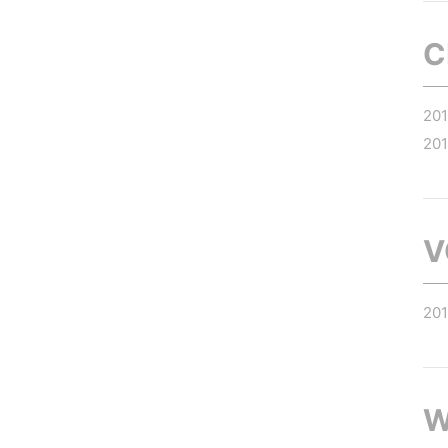
C
20
201
V
20
W