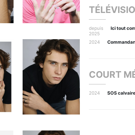
TÉLÉVISI
depuis
Ici tout c
2025
2024
Commandant
COURT M
2024
SOS calvair