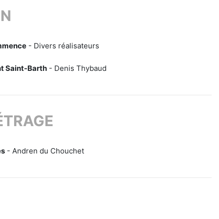
ON
ommence
- Divers réalisateurs
 Saint-Barth
- Denis Thybaud
ÉTRAGE
es
- Andren du Chouchet