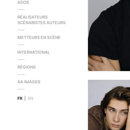
ADOS
RÉALISATEURS
SCÉNARISTES AUTEURS
METTEURS EN SCÈNE
INTERNATIONAL
RÉGIONS
AA IMAGES
FR
|
EN