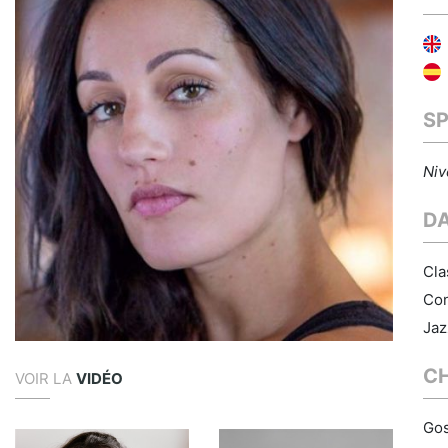
S
Niv
D
Cla
Con
Jaz
C
VOIR LA
VIDÉO
Gos