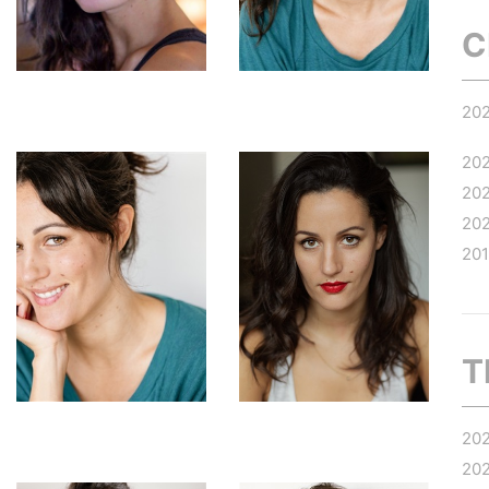
C
20
20
20
20
20
T
20
20