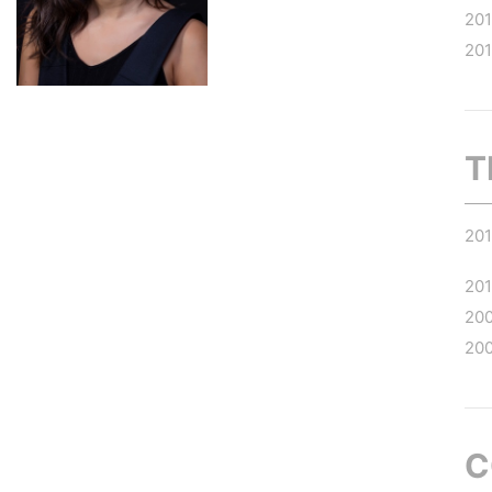
20
20
T
20
201
20
20
C