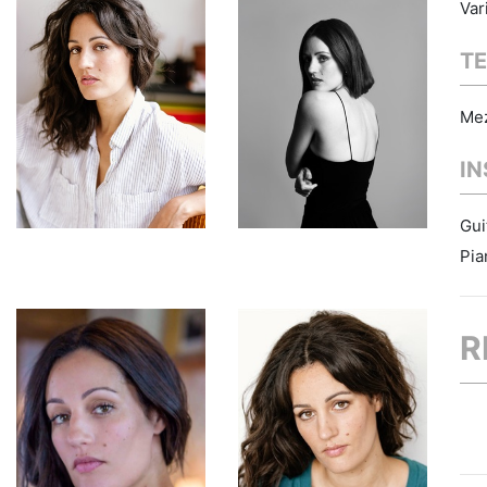
Var
TE
Me
I
Gui
Pia
R