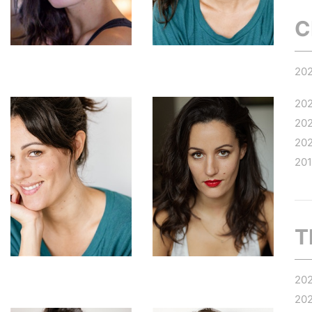
C
20
20
20
20
20
T
20
20