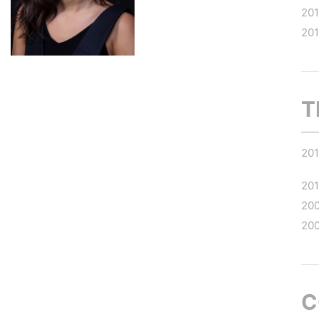
20
20
T
20
201
20
20
C