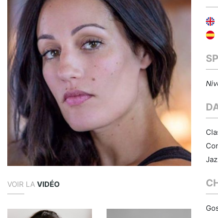
S
Niv
D
Cla
Con
Jaz
C
VOIR LA
VIDÉO
Gos