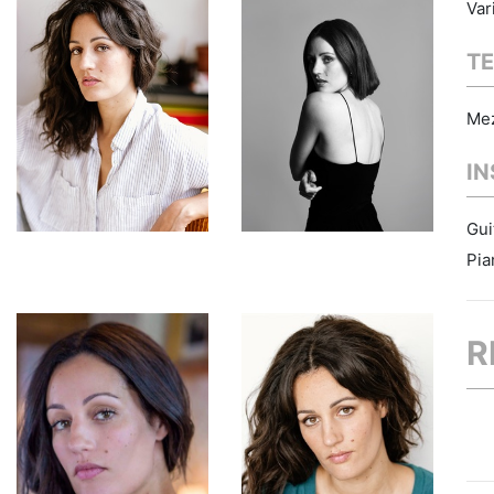
Var
TE
Me
I
Gui
Pia
R