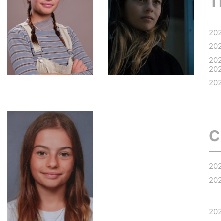
T
20
20
20
20
20
C
20
20
20