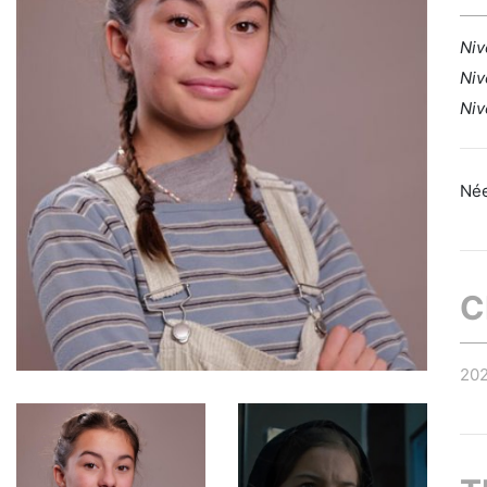
Niv
Niv
Niv
Née
C
20