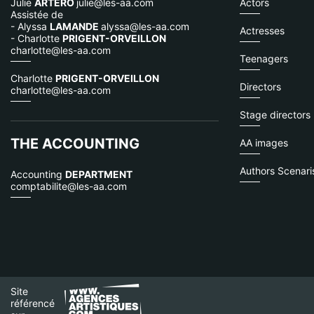
Julie
ARTERO
julie@les-aa.com
Actors
Assistée de
- Alyssa
LAMANDE
alyssa@les-aa.com
Actresses
- Charlotte
PRIGENT-ORVEILLON
charlotte@les-aa.com
Teenagers
Charlotte
PRIGENT-ORVEILLON
Directors
charlotte@les-aa.com
Stage directors
THE ACCOUNTING
AA images
Authors Scenaris
Accounting
DEPARTMENT
comptabilite@les-aa.com
Site
référencé