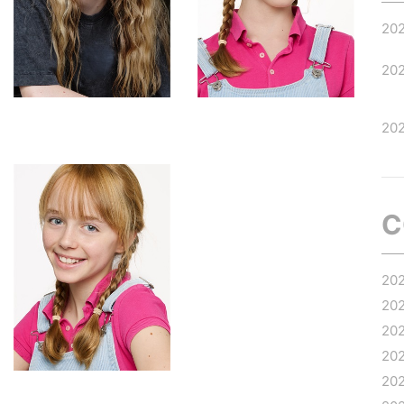
20
20
20
C
20
20
20
20
20