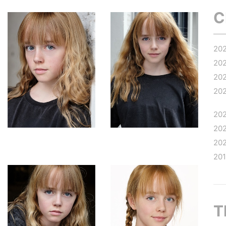
C
20
20
20
20
20
20
20
20
T