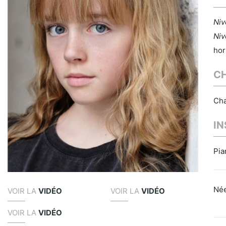
Niv
Niv
hor
C
Cha
I
Pia
Née
VOIR LA
VIDÉO
VOIR LA
VIDÉO
VOIR LA
VIDÉO