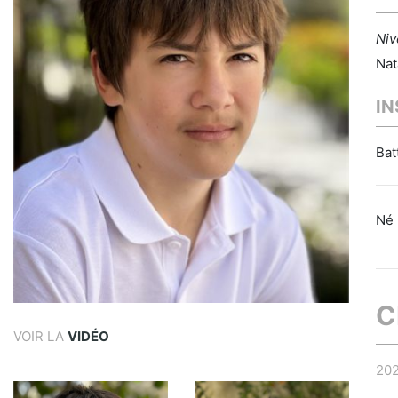
Niv
Nat
I
Bat
Né 
C
VOIR LA
VIDÉO
20