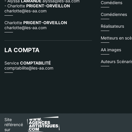
- Alyssa
LAMANDE
alyssa@les-aa.com
Comédiens
- Charlotte
PRIGENT-ORVEILLON
charlotte@les-aa.com
Comédiennes
Charlotte
PRIGENT-ORVEILLON
Réalisateurs
charlotte@les-aa.com
Metteurs en sc
LA COMPTA
AA images
Auteurs Scénari
Service
COMPTABILITÉ
comptabilite@les-aa.com
Site
référencé
sur