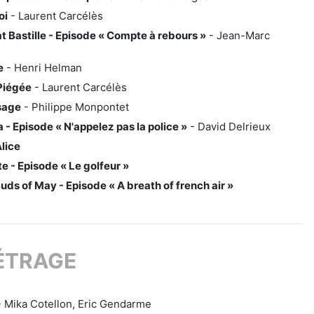
oi
- Laurent Carcélès
 Bastille - Episode « Compte à rebours »
- Jean-Marc
e
- Henri Helman
Piégée
- Laurent Carcélès
sage
- Philippe Monpontet
- Episode « N'appelez pas la police »
- David Delrieux
Alice
e - Episode « Le golfeur »
uds of May - Episode « A breath of french air »
ÉTRAGE
 Mika Cotellon, Eric Gendarme