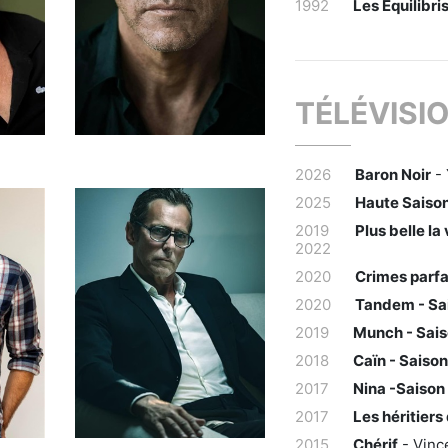
1992
Les Équilibri
TÉLÉVISI
2026
Baron Noir
- 
2025
Haute Saison
2019
Plus belle la 
2022
2020
Crimes parfai
2020
Tandem - Sa
2019
Munch - Sais
2018
Caïn - Saison
2017
Nina -Saison
2017
Les héritier
2015
Chérif
- Vinc