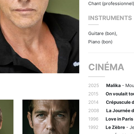
Chant (professionnel
INSTRUMENTS
Guitare (bon),
Piano (bon)
CINÉMA
2025
Malika
- Mou
2015
On voulait to
2014
Crépuscule 
2008
La Journée d
1996
Love in Paris
1992
Le Zèbre
- Je