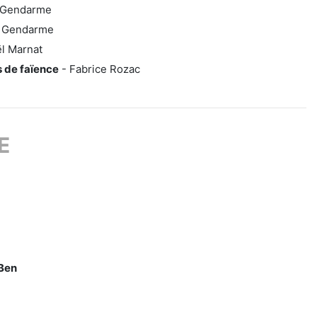
c Gendarme
c Gendarme
l Marnat
 de faïence
- Fabrice Rozac
E
 Ben