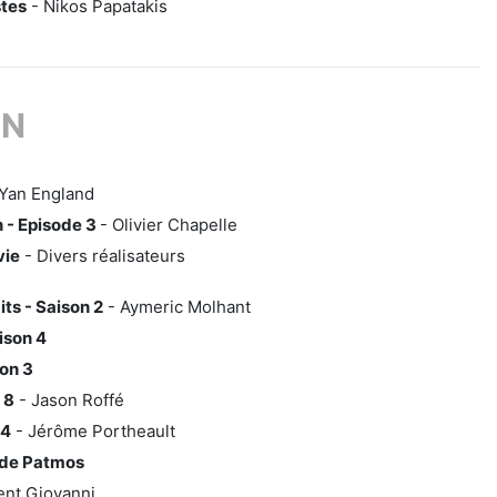
stes
- Nikos Papatakis
ON
Yan England
 - Episode 3
- Olivier Chapelle
vie
- Divers réalisateurs
ts - Saison 2
- Aymeric Molhant
ison 4
on 3
 8
- Jason Roffé
 4
- Jérôme Portheault
s de Patmos
ent Giovanni