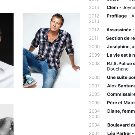
2013
Clem
- Joyce
2012
Profilage
- A
2013
2012
Assassinée
-
2011
Section de re
2009
Joséphine, a
2009
La vie est à 
2008
R.I.S. Police
Douchand
2008
Une suite po
2007
Alex Santana
2005
Commissaire
2005
Père et Maire
2004
Diane, femme
2005
2004
Boulevard du
2004
Léa Parker -