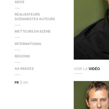
ADOS
RÉALISATEURS
SCÉNARISTES AUTEURS
METTEURS EN SCÈNE
INTERNATIONAL
RÉGIONS
VOIR LA
VIDÉO
AA IMAGES
FR
|
EN