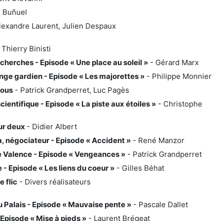
 Buñuel
lexandre Laurent, Julien Despaux
 Thierry Binisti
cherches - Episode « Une place au soleil »
- Gérard Marx
nge gardien - Episode « Les majorettes »
- Philippe Monnier
nous
- Patrick Grandperret, Luc Pagès
 scientifique - Episode « La piste aux étoiles »
- Christophe
ur deux
- Didier Albert
, négociateur - Episode « Accident »
- René Manzor
 Valence - Episode « Vengeances »
- Patrick Grandperret
 - Episode « Les liens du coeur »
- Gilles Béhat
 flic
- Divers réalisateurs
 Palais - Episode « Mauvaise pente »
- Pascale Dallet
 Episode « Mise à pieds »
- Laurent Brégeat