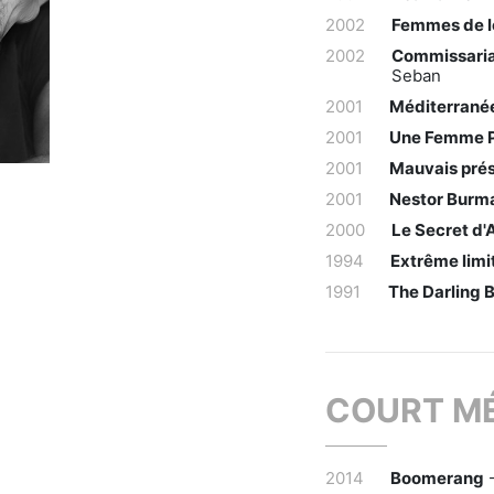
2002
Femmes de l
2002
Commissariat
Seban
2001
Méditerrané
2001
Une Femme 
2001
Mauvais pré
2001
Nestor Burma 
2000
Le Secret d'
1994
Extrême limit
1991
The Darling B
COURT M
2014
Boomerang
-