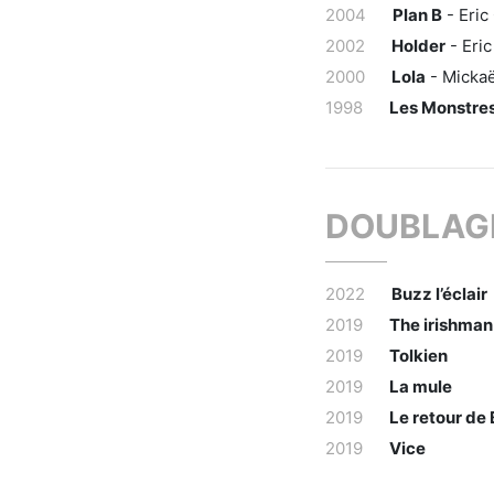
2004
Plan B
- Eri
2002
Holder
- Eri
2000
Lola
- Mickaë
1998
Les Monstres
DOUBLAG
2022
Buzz l’éclair
2019
The irishman
2019
Tolkien
2019
La mule
2019
Le retour de
2019
Vice